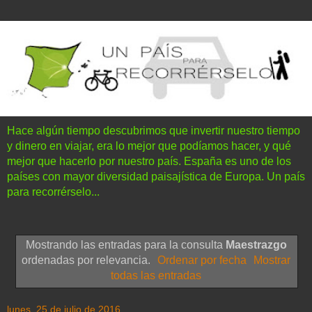
Hace algún tiempo descubrimos que invertir nuestro tiempo
y dinero en viajar, era lo mejor que podíamos hacer, y qué
mejor que hacerlo por nuestro país. España es uno de los
países con mayor diversidad paisajística de Europa. Un país
para recorrérselo...
Mostrando las entradas para la consulta
Maestrazgo
ordenadas por relevancia.
Ordenar por fecha
Mostrar
todas las entradas
lunes, 25 de julio de 2016