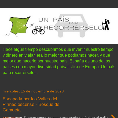
Hace algún tiempo descubrimos que invertir nuestro tiempo
y dinero en viajar, era lo mejor que podíamos hacer, y qué
mejor que hacerlo por nuestro país. España es uno de los
países con mayor diversidad paisajística de Europa. Un país
para recorrérselo...
miércoles, 15 de noviembre de 2023
Escapada por los Valles del
Pirineo oscense - Bosque de
Gamueta
›
Comenzamos nuestra escapada otoñal en el Valle