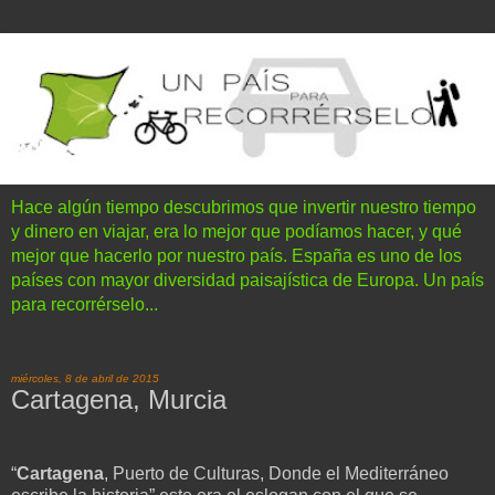
Hace algún tiempo descubrimos que invertir nuestro tiempo
y dinero en viajar, era lo mejor que podíamos hacer, y qué
mejor que hacerlo por nuestro país. España es uno de los
países con mayor diversidad paisajística de Europa. Un país
para recorrérselo...
miércoles, 8 de abril de 2015
Cartagena, Murcia
“
Cartagena
, Puerto de Culturas, Donde el Mediterráneo