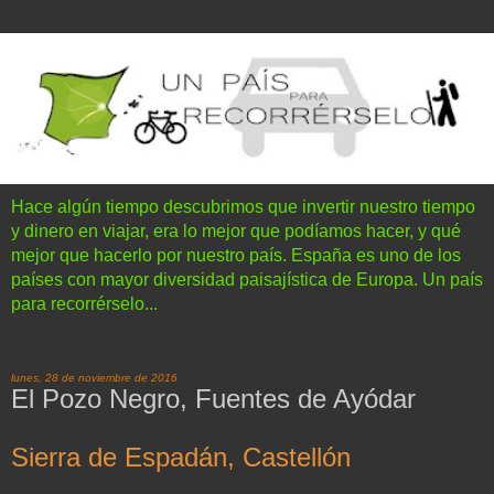
Hace algún tiempo descubrimos que invertir nuestro tiempo
y dinero en viajar, era lo mejor que podíamos hacer, y qué
mejor que hacerlo por nuestro país. España es uno de los
países con mayor diversidad paisajística de Europa. Un país
para recorrérselo...
lunes, 28 de noviembre de 2016
El Pozo Negro, Fuentes de Ayódar
Sierra de Espadán, Castellón