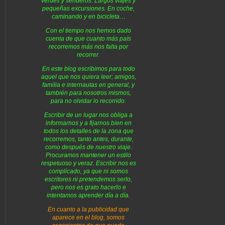
verdes y senderos. Largos viajes y
pequeñas excursiones. En coche,
caminando y en bicicleta…
Con el tiempo nos hemos dado
cuenta de que cuanto más país
recorremos más nos falta por
recorrer.
En este blog escribimos para todo
aquel que nos quiera leer; amigos,
familia e internautas en general, y
también para nosotros mismos,
para no olvidar lo recorrido.
Escribir de un lugar nos obliga a
informarnos y a fijarnos bien en
todos los detalles de la zona que
recorremos, tanto antes, durante,
como después de nuestro viaje.
Procuramos mantener un estilo
respetuoso y veraz. Escribir nos es
complicado, ya que ni somos
escritores ni pretendemos serlo,
pero nos es grato hacerlo e
intentamos aprender día a día.
En cuanto a la publicidad que
aparece en el blog, somos