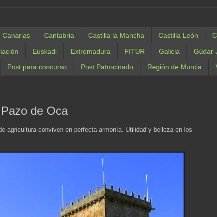
Canarias
Cantabria
Castilla la Mancha
Castilla León
C
liación
Euskadi
Extremadura
FITUR
Galicia
Gúdar-
Post para concurso
Post Patrocinado
Región de Murcia
l Pazo de Oca
 agricultura conviven en perfecta armonía. Utilidad y belleza en los