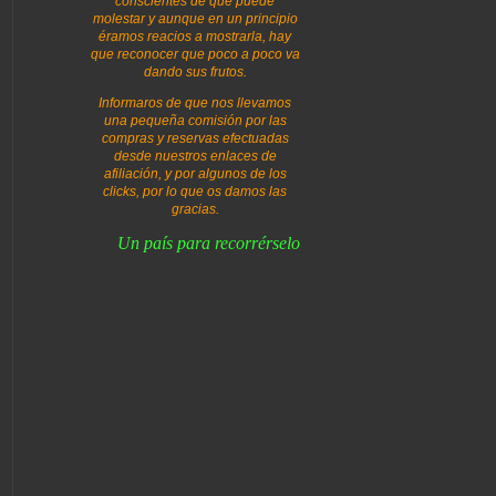
conscientes de que puede
molestar y aunque en un principio
éramos reacios a mostrarla, hay
que reconocer que poco a poco va
dando sus frutos.
Informaros de que nos llevamos
una pequeña comisión por las
compras y reservas efectuadas
desde nuestros enlaces de
afiliación, y por algunos de los
clicks, por lo que os damos las
gracias.
Un país para recorrérselo