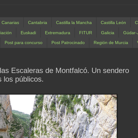
Canarias
Cantabria
Castilla la Mancha
Castilla León
C
liación
Euskadi
Extremadura
FITUR
Galicia
Gúdar-
Post para concurso
Post Patrocinado
Región de Murcia
las Escaleras de Montfalcó. Un sendero
 los públicos.