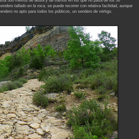
sta 500 metros de altura y de tramos en los que no pasa de los 50
sendero tallado en la roca
, se puede recorrer con relativa facilidad,
aunque
endero no apto para todos los públicos, un sendero de vértigo.