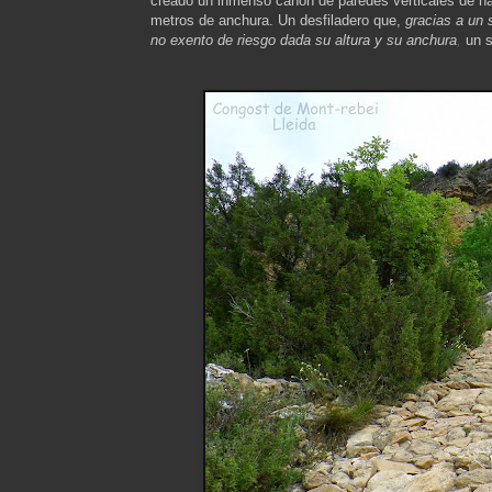
creado un inmenso cañón de paredes verticales de ha
metros de anchura. Un desfiladero que,
gracias a un 
no exento de riesgo dada su altura y su anchura
,
un s