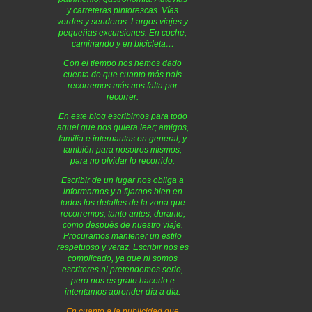
y carreteras pintorescas. Vías
verdes y senderos. Largos viajes y
pequeñas excursiones. En coche,
caminando y en bicicleta…
Con el tiempo nos hemos dado
cuenta de que cuanto más país
recorremos más nos falta por
recorrer.
En este blog escribimos para todo
aquel que nos quiera leer; amigos,
familia e internautas en general, y
también para nosotros mismos,
para no olvidar lo recorrido.
Escribir de un lugar nos obliga a
informarnos y a fijarnos bien en
todos los detalles de la zona que
recorremos, tanto antes, durante,
como después de nuestro viaje.
Procuramos mantener un estilo
respetuoso y veraz. Escribir nos es
complicado, ya que ni somos
escritores ni pretendemos serlo,
pero nos es grato hacerlo e
intentamos aprender día a día.
En cuanto a la publicidad que