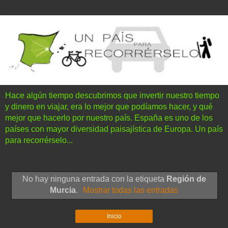
Hace algún tiempo descubrimos que invertir nuestro tiempo
y dinero en viajar, era lo mejor que podíamos hacer, y qué
mejor que hacerlo por nuestro país. España es uno de los
países con mayor diversidad paisajística de Europa. Un país
para recorrérselo...
No hay ninguna entrada con la etiqueta
Región de
Murcia
.
Mostrar todas las entradas
Inicio